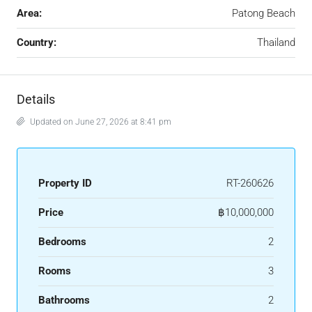
Area:
Patong Beach
Country:
Thailand
Details
Updated on June 27, 2026 at 8:41 pm
Property ID
RT-260626
Price
฿10,000,000
Bedrooms
2
Rooms
3
Bathrooms
2